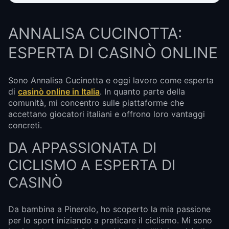
ANNALISA CUCINOTTA:
ESPERTA DI CASINÒ ONLINE
Sono Annalisa Cucinotta e oggi lavoro come esperta
di
casinò online in Italia
. In quanto parte della
comunità, mi concentro sulle piattaforme che
accettano giocatori italiani e offrono loro vantaggi
concreti.
DA APPASSIONATA DI
CICLISMO A ESPERTA DI
CASINÒ
Da bambina a Pinerolo, ho scoperto la mia passione
per lo sport iniziando a praticare il ciclismo. Mi sono