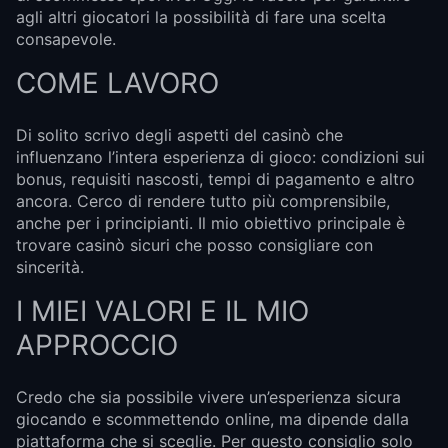
agli altri giocatori la possibilità di fare una scelta
consapevole.
COME LAVORO
Di solito scrivo degli aspetti del casinò che
influenzano l’intera esperienza di gioco: condizioni sui
bonus, requisiti nascosti, tempi di pagamento e altro
ancora. Cerco di rendere tutto più comprensibile,
anche per i principianti. Il mio obiettivo principale è
trovare casinò sicuri che posso consigliare con
sincerità.
I MIEI VALORI E IL MIO
APPROCCIO
Credo che sia possibile vivere un’esperienza sicura
giocando e scommettendo online, ma dipende dalla
piattaforma che si sceglie. Per questo consiglio solo