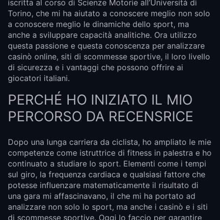
iscritta al corso di Scienze Motorie all’Università di
Torino, che mi ha aiutato a conoscere meglio non solo
a conoscere meglio le dinamiche dello sport, ma
anche a sviluppare capacità analitiche. Ora utilizzo
questa passione e questa conoscenza per analizzare
casinò online, siti di scommesse sportive, il loro livello
di sicurezza e i vantaggi che possono offrire ai
giocatori italiani.
PERCHÉ HO INIZIATO IL MIO
PERCORSO DA RECENSRICE
Dopo una lunga carriera da ciclista, ho ampliato le mie
competenze come istruttrice di fitness in palestra e ho
continuato a studiare lo sport. Elementi come i tempi
sul giro, la frequenza cardiaca e qualsiasi fattore che
potesse influenzare matematicamente il risultato di
una gara mi affascinavano, il che mi ha portato ad
analizzare non solo lo sport, ma anche i casinò e i siti
di scommesse sportive. Oggi lo faccio per garantire