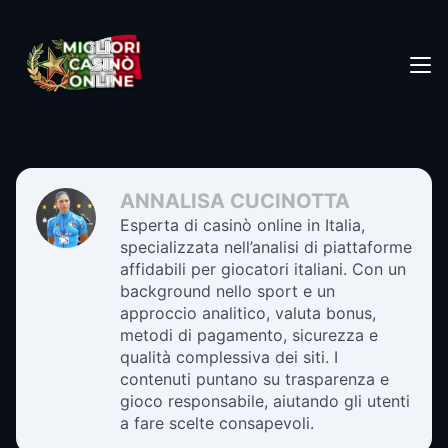
ANNALISA CUCINOTTA
Esperta di casinò online in Italia,
specializzata nell’analisi di piattaforme
affidabili per giocatori italiani. Con un
background nello sport e un
approccio analitico, valuta bonus,
metodi di pagamento, sicurezza e
qualità complessiva dei siti. I
contenuti puntano su trasparenza e
gioco responsabile, aiutando gli utenti
a fare scelte consapevoli.